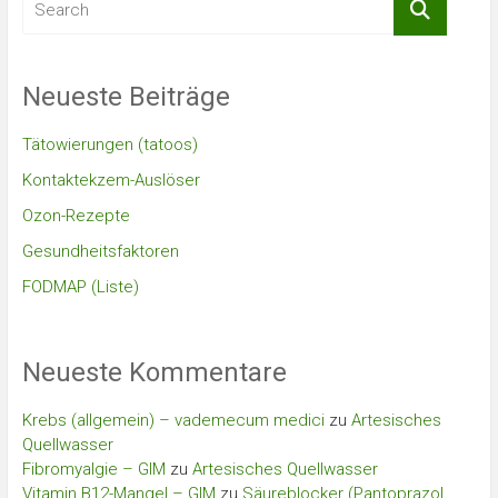
Neueste Beiträge
Tätowierungen (tatoos)
Kontaktekzem-Auslöser
Ozon-Rezepte
Gesundheitsfaktoren
FODMAP (Liste)
Neueste Kommentare
Krebs (allgemein) – vademecum medici
zu
Artesisches
Quellwasser
Fibromyalgie – GIM
zu
Artesisches Quellwasser
Vitamin B12-Mangel – GIM
zu
Säureblocker (Pantoprazol,