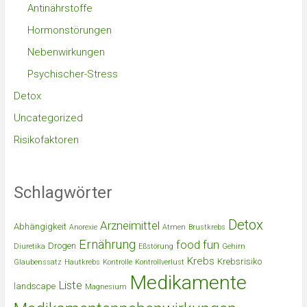
Antinährstoffe
Hormonstörungen
Nebenwirkungen
Psychischer-Stress
Detox
Uncategorized
Risikofaktoren
Schlagwörter
Detox
Arzneimittel
Abhängigkeit
Anorexie
Atmen
Brustkrebs
Ernährung
food
fun
Drogen
Diuretika
Eßstörung
Gehirn
Krebs
Krebsrisiko
Glaubenssatz
Hautkrebs
Kontrolle
Kontrollverlust
Medikamente
Liste
landscape
Magnesium