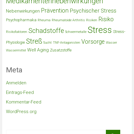
Medikamentennebenwirkungen
Prävention
Psychischer Stress
Nebenwirkungen
Risiko
Psychopharmaka
Rheuma
Rheumatoide Arthritis
Risiken
Stress
Schadstoffe
Stress-
Risikofaktoren
Schwermetalle
Streß
Vorsorge
Physiologie
Sucht
TNF-Antagonisten
Wasser
Well Aging
Zusatzstoffe
Wassermittel
Meta
Anmelden
Eintrags-Feed
Kommentar-Feed
WordPress.org