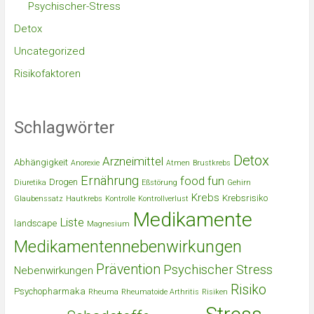
Psychischer-Stress
Detox
Uncategorized
Risikofaktoren
Schlagwörter
Detox
Arzneimittel
Abhängigkeit
Anorexie
Atmen
Brustkrebs
Ernährung
food
fun
Drogen
Diuretika
Eßstörung
Gehirn
Krebs
Krebsrisiko
Glaubenssatz
Hautkrebs
Kontrolle
Kontrollverlust
Medikamente
Liste
landscape
Magnesium
Medikamentennebenwirkungen
Prävention
Psychischer Stress
Nebenwirkungen
Risiko
Psychopharmaka
Rheuma
Rheumatoide Arthritis
Risiken