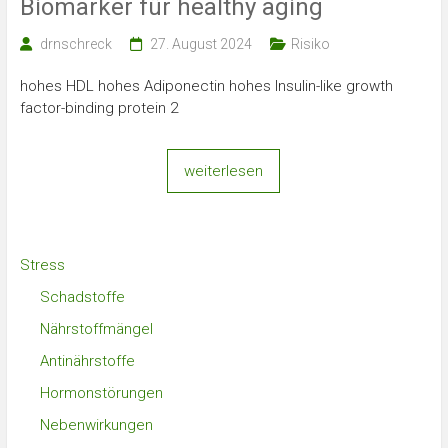
Biomarker für healthy aging
drnschreck
27. August 2024
Risiko
hohes HDL hohes Adiponectin hohes Insulin-like growth
factor-binding protein 2
weiterlesen
Stress
Schadstoffe
Nährstoffmängel
Antinährstoffe
Hormonstörungen
Nebenwirkungen