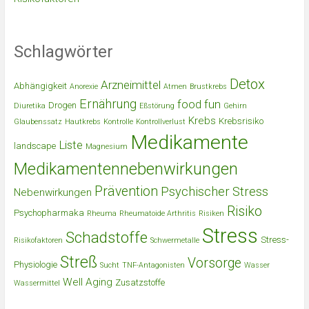
Schlagwörter
Detox
Arzneimittel
Abhängigkeit
Anorexie
Atmen
Brustkrebs
Ernährung
food
fun
Drogen
Diuretika
Eßstörung
Gehirn
Krebs
Krebsrisiko
Glaubenssatz
Hautkrebs
Kontrolle
Kontrollverlust
Medikamente
Liste
landscape
Magnesium
Medikamentennebenwirkungen
Prävention
Psychischer Stress
Nebenwirkungen
Risiko
Psychopharmaka
Rheuma
Rheumatoide Arthritis
Risiken
Stress
Schadstoffe
Stress-
Risikofaktoren
Schwermetalle
Streß
Vorsorge
Physiologie
Sucht
TNF-Antagonisten
Wasser
Well Aging
Zusatzstoffe
Wassermittel