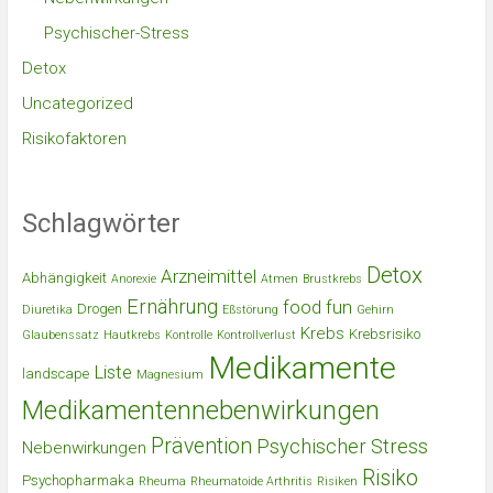
Psychischer-Stress
Detox
Uncategorized
Risikofaktoren
Schlagwörter
Detox
Arzneimittel
Abhängigkeit
Anorexie
Atmen
Brustkrebs
Ernährung
food
fun
Drogen
Diuretika
Eßstörung
Gehirn
Krebs
Krebsrisiko
Glaubenssatz
Hautkrebs
Kontrolle
Kontrollverlust
Medikamente
Liste
landscape
Magnesium
Medikamentennebenwirkungen
Prävention
Psychischer Stress
Nebenwirkungen
Risiko
Psychopharmaka
Rheuma
Rheumatoide Arthritis
Risiken