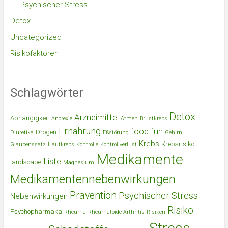
Psychischer-Stress
Detox
Uncategorized
Risikofaktoren
Schlagwörter
Detox
Arzneimittel
Abhängigkeit
Anorexie
Atmen
Brustkrebs
Ernährung
food
fun
Drogen
Diuretika
Eßstörung
Gehirn
Krebs
Krebsrisiko
Glaubenssatz
Hautkrebs
Kontrolle
Kontrollverlust
Medikamente
Liste
landscape
Magnesium
Medikamentennebenwirkungen
Prävention
Psychischer Stress
Nebenwirkungen
Risiko
Psychopharmaka
Rheuma
Rheumatoide Arthritis
Risiken