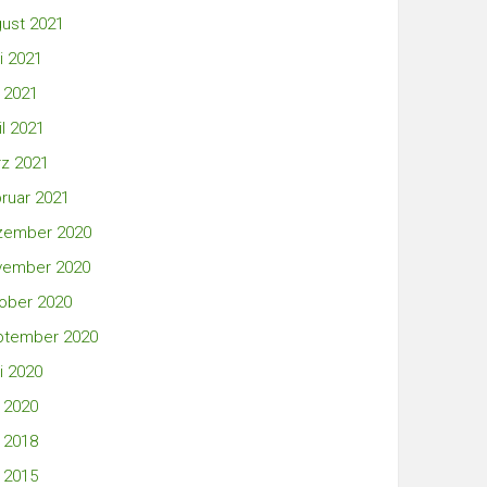
ust 2021
i 2021
 2021
il 2021
z 2021
ruar 2021
zember 2020
vember 2020
ober 2020
ptember 2020
i 2020
 2020
 2018
 2015