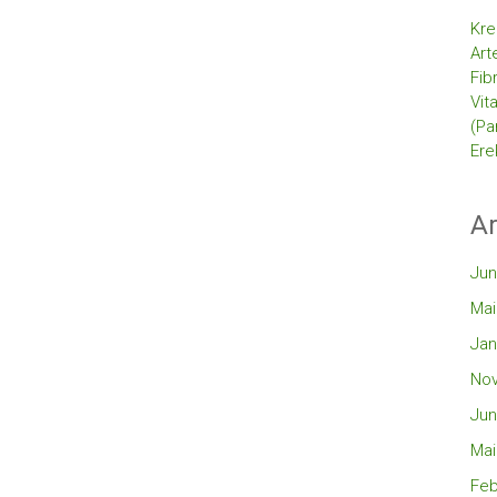
Kre
Art
Fib
Vit
(Pa
Ere
Ar
Jun
Mai
Jan
No
Jun
Mai
Feb