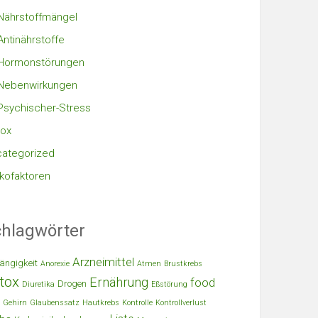
Nährstoffmängel
Antinährstoffe
Hormonstörungen
Nebenwirkungen
Psychischer-Stress
ox
ategorized
ikofaktoren
hlagwörter
Arzneimittel
ängigkeit
Anorexie
Atmen
Brustkrebs
tox
Ernährung
food
Drogen
Diuretika
Eßstörung
Gehirn
Glaubenssatz
Hautkrebs
Kontrolle
Kontrollverlust