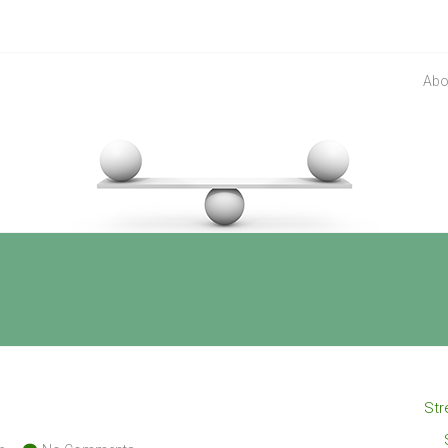
Abo
Str