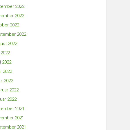
zember 2022
vember 2022
ober 2022
ptember 2022
ust 2022
i 2022
i 2022
il 2022
z 2022
ruar 2022
uar 2022
zember 2021
vember 2021
ptember 2021