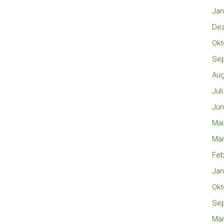
Jan
De
Okt
Se
Aug
Jul
Jun
Mai
Mär
Feb
Jan
Okt
Se
Mär