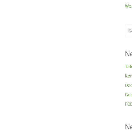
Wor
Ne
Tät
Kon
Oz
Ges
FOD
N