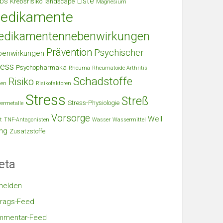
Liste
bs
Krebsrisiko
landscape
Magnesium
edikamente
edikamentennebenwirkungen
Prävention
Psychischer
benwirkungen
ress
Psychopharmaka
Rheuma
Rheumatoide Arthritis
Schadstoffe
Risiko
ken
Risikofaktoren
Stress
Streß
Stress-Physiologie
ermetalle
Vorsorge
Well
t
TNF-Antagonisten
Wasser
Wassermittel
ng
Zusatzstoffe
eta
melden
trags-Feed
mmentar-Feed