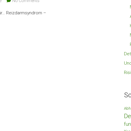
e
No Comments
 für… Reizdarmsyndrom –
Det
Unc
Ris
Sc
Abh
De
fun