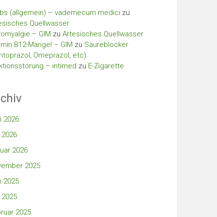
bs (allgemein) – vademecum medici
zu
esisches Quellwasser
romyalgie – GIM
zu
Artesisches Quellwasser
amin B12-Mangel – GIM
zu
Säureblocker
ntoprazol, Omeprazol, etc)
ktionsstörung – intimed
zu
E-Zigarette
chiv
i 2026
 2026
uar 2026
vember 2025
i 2025
 2025
ruar 2025