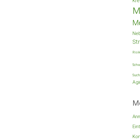
Kre
M
M
Ne
St
Risi
Schw
Such
Agi
M
An
Ein
Ko