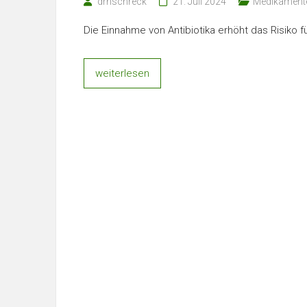
drnschreck
21. Juli 2024
Medikament
Die Einnahme von Antibiotika erhöht das Risiko
weiterlesen