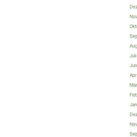
De
No
Okt
Se
Aug
Jul
Jun
Apr
Mär
Feb
Jan
De
No
Se