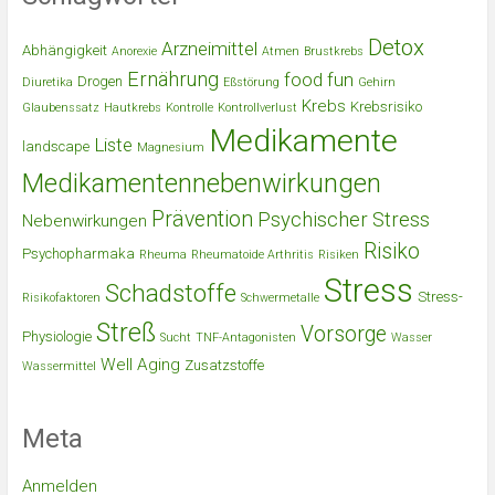
Detox
Arzneimittel
Abhängigkeit
Anorexie
Atmen
Brustkrebs
Ernährung
food
fun
Drogen
Diuretika
Eßstörung
Gehirn
Krebs
Krebsrisiko
Glaubenssatz
Hautkrebs
Kontrolle
Kontrollverlust
Medikamente
Liste
landscape
Magnesium
Medikamentennebenwirkungen
Prävention
Psychischer Stress
Nebenwirkungen
Risiko
Psychopharmaka
Rheuma
Rheumatoide Arthritis
Risiken
Stress
Schadstoffe
Stress-
Risikofaktoren
Schwermetalle
Streß
Vorsorge
Physiologie
Sucht
TNF-Antagonisten
Wasser
Well Aging
Zusatzstoffe
Wassermittel
Meta
Anmelden