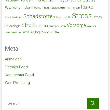
Nebenwirkungen
Risiko
Psychopharmaka
Rheuma
Rheumatoide Arthritis
Risiken
Stress
Schadstoffe
Stress-
Risikofaktoren
Schwermetalle
Streß
Vorsorge
Physiologie
Sucht
TNF-Antagonisten
Wasser
Well Aging
Zusatzstoffe
Wassermittel
Meta
Anmelden
Eintrags-Feed
Kommentar-Feed
WordPress.org