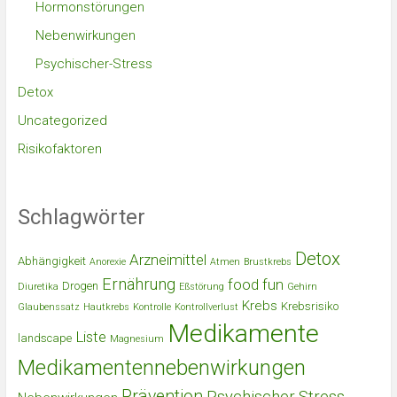
Hormonstörungen
Nebenwirkungen
Psychischer-Stress
Detox
Uncategorized
Risikofaktoren
Schlagwörter
Detox
Arzneimittel
Abhängigkeit
Anorexie
Atmen
Brustkrebs
Ernährung
food
fun
Drogen
Diuretika
Eßstörung
Gehirn
Krebs
Krebsrisiko
Glaubenssatz
Hautkrebs
Kontrolle
Kontrollverlust
Medikamente
Liste
landscape
Magnesium
Medikamentennebenwirkungen
Prävention
Psychischer Stress