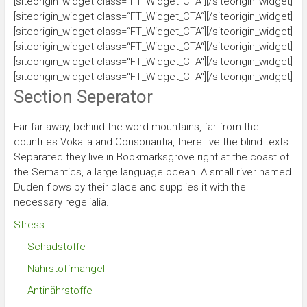
[siteorigin_widget class=“FT_Widget_CTA“][/siteorigin_widget]
[siteorigin_widget class=“FT_Widget_CTA“][/siteorigin_widget]
[siteorigin_widget class=“FT_Widget_CTA“][/siteorigin_widget]
[siteorigin_widget class=“FT_Widget_CTA“][/siteorigin_widget]
[siteorigin_widget class=“FT_Widget_CTA“][/siteorigin_widget]
[siteorigin_widget class=“FT_Widget_CTA“][/siteorigin_widget]
Section Seperator
Far far away, behind the word mountains, far from the
countries Vokalia and Consonantia, there live the blind texts.
Separated they live in Bookmarksgrove right at the coast of
the Semantics, a large language ocean. A small river named
Duden flows by their place and supplies it with the
necessary regelialia.
Stress
Schadstoffe
Nährstoffmängel
Antinährstoffe