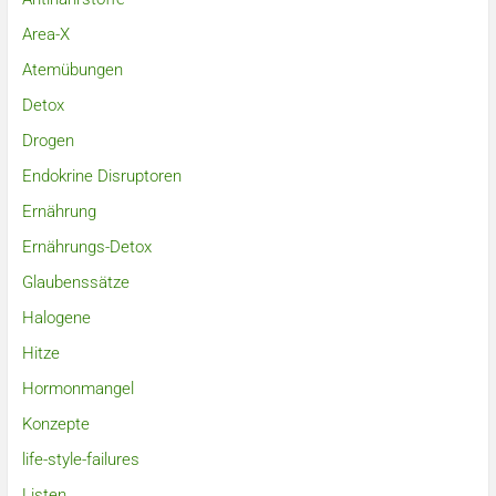
Area-X
Atemübungen
Detox
Drogen
Endokrine Disruptoren
Ernährung
Ernährungs-Detox
Glaubenssätze
Halogene
Hitze
Hormonmangel
Konzepte
life-style-failures
Listen