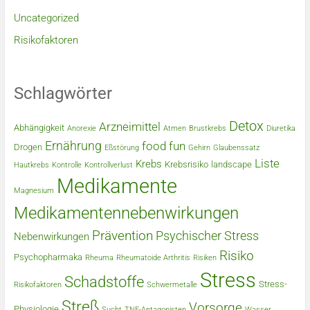
Uncategorized
Risikofaktoren
Schlagwörter
Detox
Arzneimittel
Abhängigkeit
Anorexie
Atmen
Brustkrebs
Diuretika
Ernährung
food
fun
Drogen
Eßstörung
Gehirn
Glaubenssatz
Liste
Krebs
Krebsrisiko
landscape
Hautkrebs
Kontrolle
Kontrollverlust
Medikamente
Magnesium
Medikamentennebenwirkungen
Prävention
Psychischer Stress
Nebenwirkungen
Risiko
Psychopharmaka
Rheuma
Rheumatoide Arthritis
Risiken
Stress
Schadstoffe
Stress-
Risikofaktoren
Schwermetalle
Streß
Vorsorge
Physiologie
Sucht
TNF-Antagonisten
Wasser